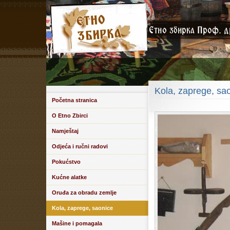
Kola, zaprege, sa
Početna stranica
O Etno Zbirci
Namještaj
Odjeća i ručni radovi
Pokućstvo
Kućne alatke
Oruđa za obradu zemlje
Kola, zaprege, saonice
Mašine i pomagala