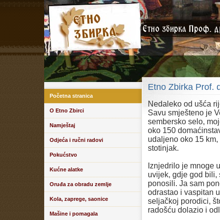
Etno Zbirka Prof. 
Početna stranica
Nedaleko od ušća rij
O Etno Zbirci
Savu smješteno je V
sembersko selo, moj
Namještaj
oko 150 domaćinstava
udaljeno oko 15 km,
Odjeća i ručni radovi
stotinjak.
Pokućstvo
Iznjedrilo je mnoge 
Kućne alatke
uvijek, gdje god bili
ponosili. Ja sam po
Oruđa za obradu zemlje
odrastao i vaspitan 
Kola, zaprege, saonice
seljačkoj porodici, š
radošću dolazio i odl
Mašine i pomagala