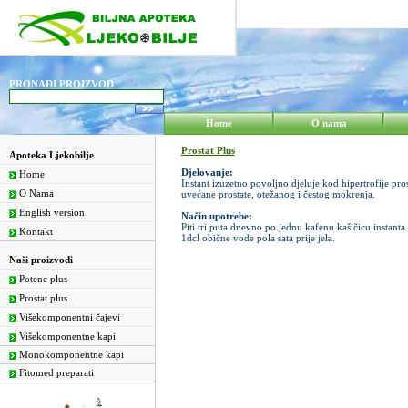
PRONAĐI PROIZVOD
Home
O nama
Prostat Plus
Apoteka Ljekobilje
Djelovanje:
Home
Instant izuzetno povoljno djeluje kod hipertrofije pro
O Nama
uvećane prostate, otežanog i čestog mokrenja.
English version
Način upotrebe:
Piti tri puta dnevno po jednu kafenu kašičicu instanta
Kontakt
1dcl obične vode pola sata prije jela.
Naši proizvodi
Potenc plus
Prostat plus
Višekomponentni čajevi
Višekomponentne kapi
Monokomponentne kapi
Fitomed preparati