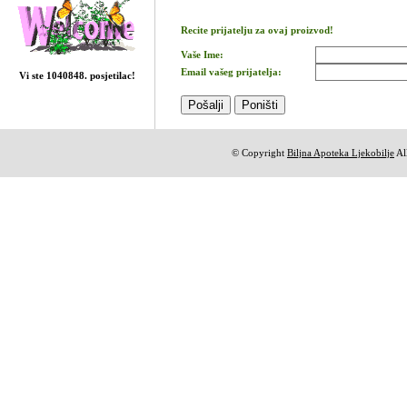
Recite prijatelju za ovaj proizvod!
Vaše Ime:
Email vašeg prijatelja:
Vi ste 1040848. posjetilac!
© Copyright
Biljna Apoteka Ljekobilje
All