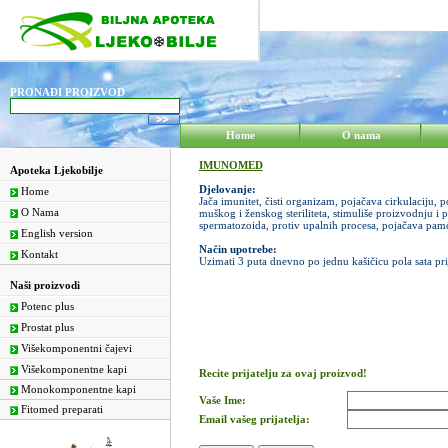
PRONAĐI PROIZVOD
Home
O nama
IMUNOMED
Apoteka Ljekobilje
Djelovanje:
Home
Jača imunitet, čisti organizam, pojačava cirkulaciju,
O Nama
muškog i ženskog steriliteta, stimuliše proizvodnju i p
spermatozoida, protiv upalnih procesa, pojačava pam
English version
Način upotrebe:
Kontakt
Uzimati 3 puta dnevno po jednu kašičicu pola sata prij
Naši proizvodi
Potenc plus
Prostat plus
Višekomponentni čajevi
Višekomponentne kapi
Recite prijatelju za ovaj proizvod!
Monokomponentne kapi
Vaše Ime:
Fitomed preparati
Email vašeg prijatelja: