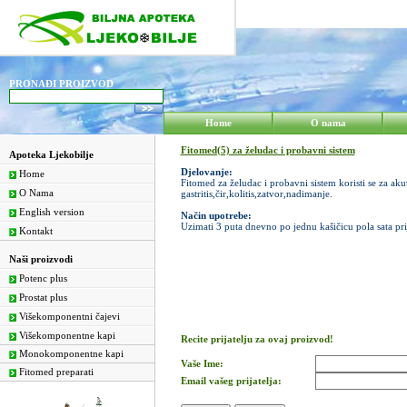
PRONAĐI PROIZVOD
Home
O nama
Fitomed(5) za želudac i probavni sistem
Apoteka Ljekobilje
Djelovanje:
Home
Fitomed za želudac i probavni sistem koristi se za akut
O Nama
gastritis,čir,kolitis,zatvor,nadimanje.
English version
Način upotrebe:
Uzimati 3 puta dnevno po jednu kašičicu pola sata prij
Kontakt
Naši proizvodi
Potenc plus
Prostat plus
Višekomponentni čajevi
Višekomponentne kapi
Recite prijatelju za ovaj proizvod!
Monokomponentne kapi
Vaše Ime:
Fitomed preparati
Email vašeg prijatelja: