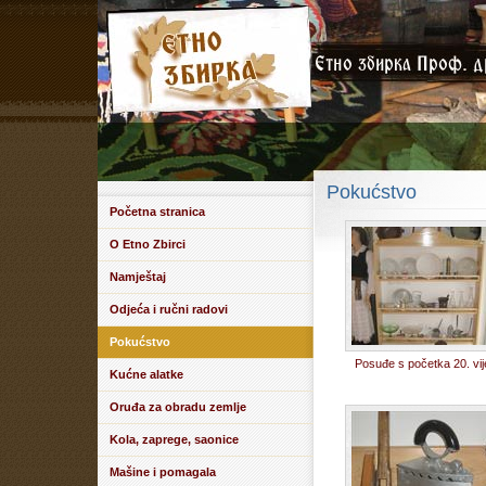
Pokućstvo
Početna stranica
O Etno Zbirci
Namještaj
Odjeća i ručni radovi
Pokućstvo
Posuđe s početka 20. vij
Kućne alatke
Oruđa za obradu zemlje
Kola, zaprege, saonice
Mašine i pomagala