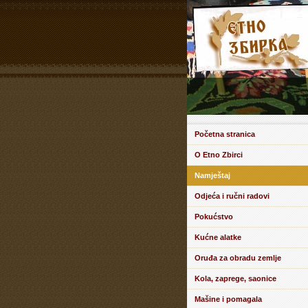
Početna stranica
O Etno Zbirci
Namještaj
Odjeća i ručni radovi
Pokućstvo
Kućne alatke
Oruđa za obradu zemlje
Kola, zaprege, saonice
Mašine i pomagala