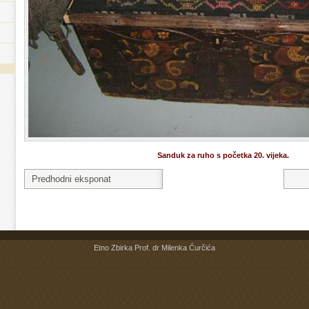
Sanduk za ruho s početka 20. vijeka.
Predhodni eksponat
Etno Zbirka Prof. dr Milenka Ćurčića