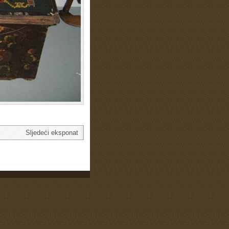
Sljedeći eksponat