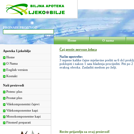
PRONAĐI PROIZVOD
Home
O nama
Čaj protiv nervoze želuca
Apoteka Ljekobilje
Način upotrebe:
Home
3 supene kašike čajne mješavine preliti sa 6 dcl prokl
O Nama
poklopiti i nakon 1 sata hladenja procijediti. Piti po 2
svakog obroka. Zasladiti medom po želji.
English version
Kontakt
Naši proizvodi
Potenc plus
Prostat plus
Višekomponentni čajevi
Višekomponentne kapi
Monokomponentne kapi
Fitomed preparati
Recite prijatelju za ovaj proizvod!