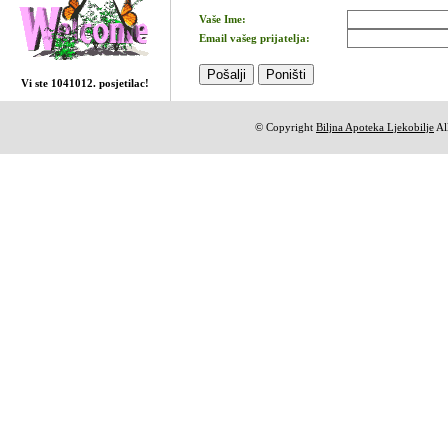
Vaše Ime:
Email vašeg prijatelja:
Vi ste 1041012. posjetilac!
© Copyright
Biljna Apoteka Ljekobilje
All