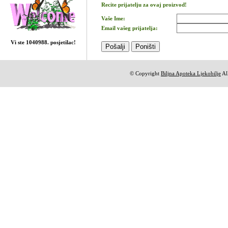
Recite prijatelju za ovaj proizvod!
Vaše Ime:
Email vašeg prijatelja:
Vi ste 1040988. posjetilac!
© Copyright
Biljna Apoteka Ljekobilje
All