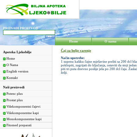
PRONAĐI PROIZVOD
Home
O nama
Čaj za bolje varenje
Apoteka Ljekobilje
Način upotrebe:
Home
1 supenu kašiku čajne mješavine preliti sa 200 dcl hl
O Nama
poklopiti, zagrijati do ključanja, ostaviti da stoji jedan 
piti tri puta dnevno poslije jela po 200 dcl čaja. Zasl
English version
želji.
Kontakt
Naši proizvodi
Potenc plus
Prostat plus
Višekomponentni čajevi
Višekomponentne kapi
Monokomponentne kapi
Fitomed preparati