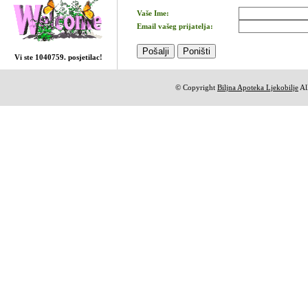
Vaše Ime:
Email vašeg prijatelja:
Vi ste 1040759. posjetilac!
© Copyright
Biljna Apoteka Ljekobilje
All