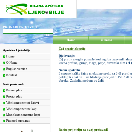
PRONAĐI PROIZVOD
Home
O nama
Čaj protiv alergije
Apoteka Ljekobilje
Djelovanje:
Home
Čaj protiv alergije pomaže kod tegoba izazvanih aler
O Nama
kućna prašina, grinje, vlaga, perje, duvanski dim i sl.)
English version
Način upotrebe:
3 supene kašike čajne mješavine preliti sa 6 dl proklj
Kontakt
poklopiti i nakon 1 sat hlađenja procijediti. Piti 2 dl
obroka. Zasladiti medom po želji.
Naši proizvodi
Potenc plus
Prostat plus
Višekomponentni čajevi
Višekomponentne kapi
Monokomponentne kapi
Fitomed preparati
Recite prijatelju za ovaj proizvod!