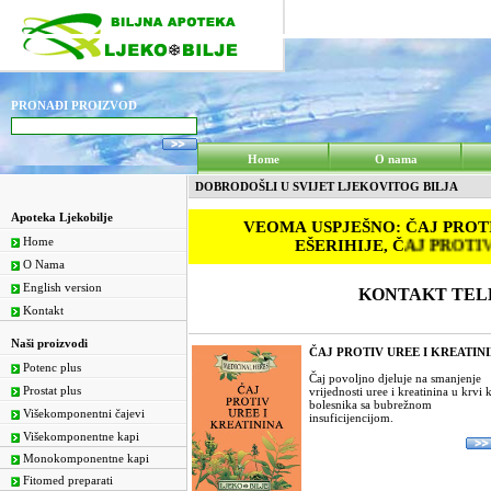
PRONAĐI PROIZVOD
Home
O nama
DOBRODOŠLI U SVIJET LJEKOVITOG BILJA
Apoteka Ljekobilje
Home
O Nama
English version
KONTAKT TELEF
Kontakt
Naši proizvodi
ČAJ PROTIV UREE I KREATIN
Potenc plus
Čaj povoljno djeluje na smanjenje
Prostat plus
vrijednosti uree i kreatinina u krvi 
bolesnika sa bubrežnom
Višekomponentni čajevi
insuficijencijom.
Višekomponentne kapi
Monokomponentne kapi
Fitomed preparati