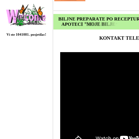
Vi ste 1041081. posjetilac!
KONTAKT TELEFO
++381 