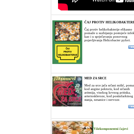
ČAJ PROTIV HELIKOBAKTERI
Čaj protiv helikobakterije efikasno
pomaže u suzbijanju postojeće infek
kao i u sprječavanju ponovnog
pojavljivanja Helicobacter pylori.
MED ZA SRCE
Med za srce jača srčani mišić, poma
kod angine pektoris, kod srčanih
aritmija, visokog krvnog pritiska,
arterioskleroze, kod postinfarktnog
stanja, nesanice i nervoze.
Višekomponentni čajevi